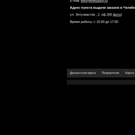
E-mail:
info@timesburg.ru
Адрес пункта выдачи заказов в Челяб
ул. Энтузиастов , 2, оф.200
фото
)
Время работы: с 10:00 до 17:00
Дисконтная карта
Покупателю
Карта