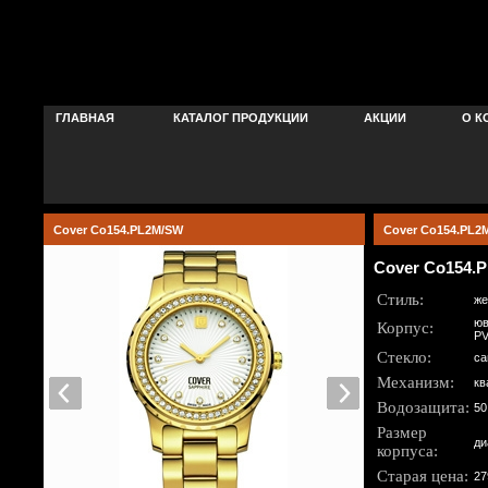
ГЛАВНАЯ
КАТАЛОГ ПРОДУКЦИИ
АКЦИИ
О К
Cover Co154.PL2M/SW
Cover Co154.PL2
Cover Co154.
Стиль:
же
юв
Корпус:
PV
Стекло:
са
Механизм:
кв
Водозащита:
50
Размер
ди
корпуса:
Старая цена:
27