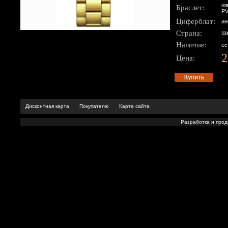
юв
Браслет:
PV
Циферблат:
ин
Страна:
Шв
Наличие:
ес
2
Цена:
Дисконтная карта
Покупателю
Карта сайта
Разработка и про