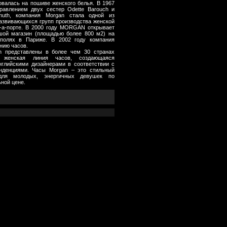
овалась на пошиве женского белья. В 1967
правлением двух сестер Odette Barouch и
smuth, компания Morgan стала одной из
азвивающихся групп производства женской
-а-порте. В 2000 году MORGAN открывает
ой магазин (площадью более 800 м2) на
 полях в Париже. В 2002 году компания
нию часов.
n представлены в более чем 30 странах
 женская линия часов, создающаяся
глийскими дизайнерами в соответствии с
нденциями. Часы Morgan – это стильный
для молодых, энергичных девушек по
ной цене.