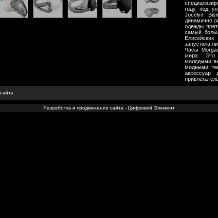
специализир
году, под у
Jocelyn Bi
динамично р
одежды прет
самый больш
Елисейских
запустила ли
Часы Morga
мира. Это
молодыми ан
модными те
аксессуар 
привлекатель
 сайта
Разработка и продвижение сайта - Цифровой Элемент