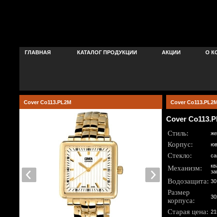
ГЛАВНАЯ
КАТАЛОГ ПРОДУКЦИИ
АКЦИИ
О К
Cover Co113.PL2M
Cover Co113.PL2
Cover Co113.
Стиль:
же
Корпус:
юв
Стекло:
са
кв
Механизм:
за
Водозащита:
30
Размер
30
корпуса:
Старая цена:
21