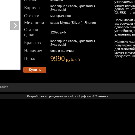
узнаваемых 
своим иннов
ювелирная сталь, кристаллы
Корпус:
дополнять с
Swarovski
GUESS – это 
Стекло:
минеральное
Часы марки 
Механизм:
кварц Miyota (Sitizen), Япония
аксессуары 
одновременн
Старая
устройство,
12090 руб.
цена:
элегантность
ювелирная сталь, кристаллы
Женские час
Браслет:
Swarovski
популярност
для любимой
Наличие:
есть в наличии
может многое
предпочтени
9990
Цена:
рублей
 сайта
Разработка и продвижение сайта - Цифровой Элемент