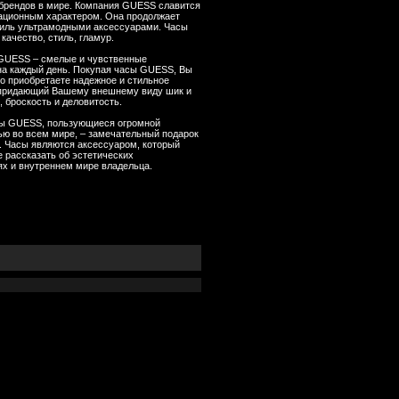
брендов в мире. Компания GUESS славится
ационным характером. Она продолжает
тиль ультрамодными аксессуарами. Часы
качество, стиль, гламур.
GUESS – смелые и чувственные
на каждый день. Покупая часы GUESS, Вы
о приобретаете надежное и стильное
 придающий Вашему внешнему виду шик и
, броскость и деловитость.
ы GUESS, пользующиеся огромной
ью во всем мире, – замечательный подарок
. Часы являются аксессуаром, который
 рассказать об эстетических
ях и внутреннем мире владельца.