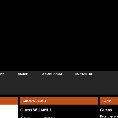
ЦИИ
АКЦИИ
О КОМПАНИИ
КОНТАКТЫ
Guess W11609L1
Guess
Guess W11609L1
Guess
Весь мир зна
Стиль:
женские