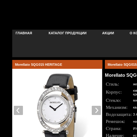
ГЛАВНАЯ
КАТАЛОГ ПРОДУКЦИИ
АКЦИИ
О К
Morellato SQG015 HERITAGE
Morellato SQG01
Morellato SQ
Стиль:
же
юв
Корпус:
кр
Стекло:
ми
Механизм:
кв
Водозащита:
3 
Ремешок:
на
Страна:
Ит
Наличие:
ес